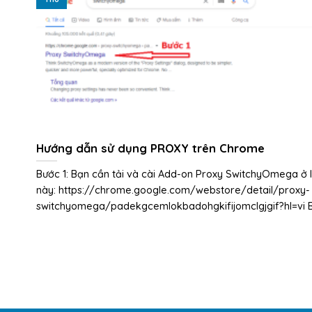
Hướng dẫn sử dụng PROXY trên Chrome
Bước 1: Bạn cần tải và cài Add-on Proxy SwitchyOmega ở l
này: https://chrome.google.com/webstore/detail/proxy-
switchyomega/padekgcemlokbadohgkifijomclgjgif?hl=vi B