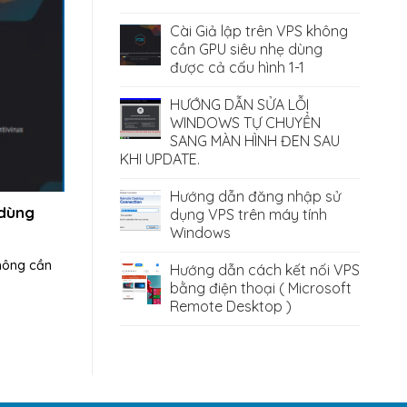
Cài Giả lập trên VPS không
cần GPU siêu nhẹ dùng
được cả cấu hình 1-1
HƯỚNG DẪN SỬA LỖI
WINDOWS TỰ CHUYỂN
SANG MÀN HÌNH ĐEN SAU
KHI UPDATE.
Hướng dẫn đăng nhập sử
 dùng
dụng VPS trên máy tính
Windows
không cần
Hướng dẫn cách kết nối VPS
bằng điện thoại ( Microsoft
Remote Desktop )