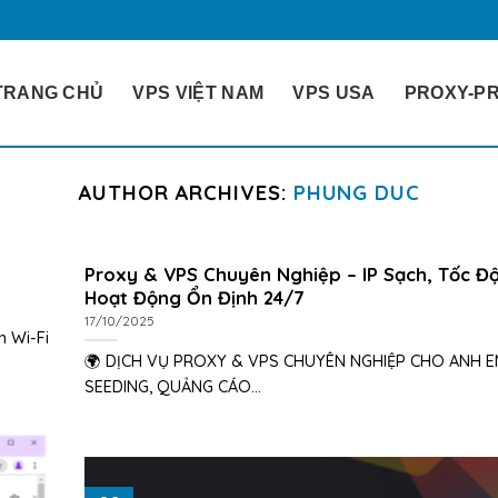
TRANG CHỦ
VPS VIỆT NAM
VPS USA
PROXY-PR
AUTHOR ARCHIVES:
PHUNG DUC
Proxy & VPS Chuyên Nghiệp – IP Sạch, Tốc Đ
Hoạt Động Ổn Định 24/7
17/10/2025
n Wi-Fi
🌍 DỊCH VỤ PROXY & VPS CHUYÊN NGHIỆP CHO ANH 
SEEDING, QUẢNG CÁO...