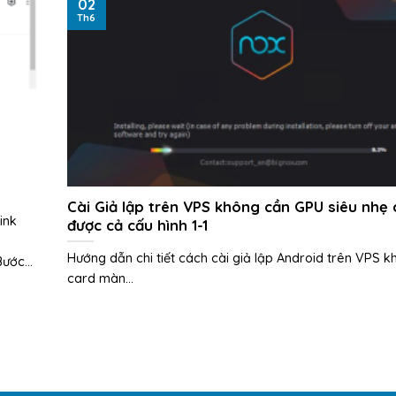
02
Th6
Cài Giả lập trên VPS không cần GPU siêu nhẹ
ink
được cả cấu hình 1-1
Hướng dẫn chi tiết cách cài giả lập Android trên VPS 
ước...
card màn...