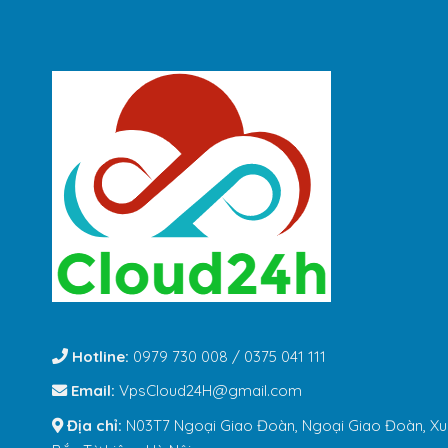
Hotline:
0979 730 008 / 0375 041 111
Email:
VpsCloud24H@gmail.com
Địa chỉ:
N03T7 Ngoại Giao Đoàn, Ngoại Giao Đoàn, Xu