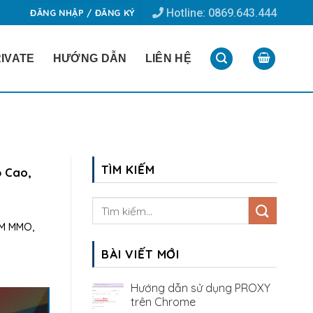
Hotline: 0869.643.444
ĐĂNG NHẬP / ĐĂNG KÝ
IVATE
HƯỚNG DẪN
LIÊN HỆ
TÌM KIẾM
ộ Cao,
EM MMO,
BÀI VIẾT MỚI
Hướng dẫn sử dụng PROXY
trên Chrome