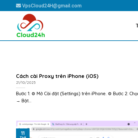
Skip
VpsCloud24H@gmail.com
to
content
Cách cài Proxy trên iPhone (iOS)
21/10/2025
Bước 1: ⚙️ Mở Cài đặt (Settings) trên iPhone. ⚙️ Bước 2: Chọ
→ Bật...
11
Th8