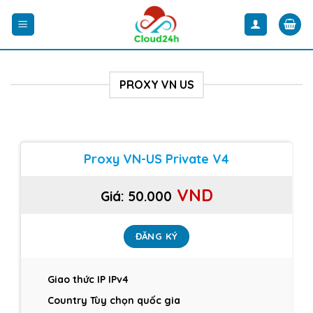
Skip
to
content
PROXY VN US
Proxy VN-US Private V4
VND
Giá:
50.000
ĐĂNG KÝ
Giao thức IP IPv4
Country Tùy chọn quốc gia