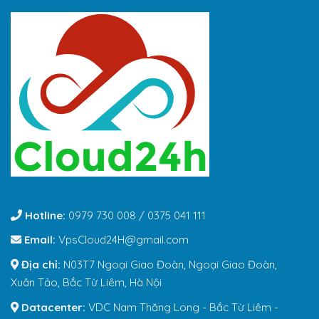
Hotline:
0979 730 008 / 0375 041 111
Email:
VpsCloud24H@gmail.com
Địa chỉ:
N03T7 Ngoại Giao Đoàn, Ngoại Giao Đoàn,
Xuân Tảo, Bắc Từ Liêm, Hà Nội
Datacenter:
VDC Nam Thăng Long - Bắc Từ Liêm -