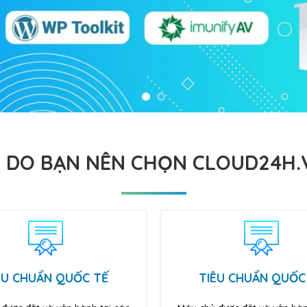
Ý DO
BẠN NÊN CHỌN CLOUD24H.
ÊU CHUẨN QUỐC TẾ
TIÊU CHUẨN QUỐC