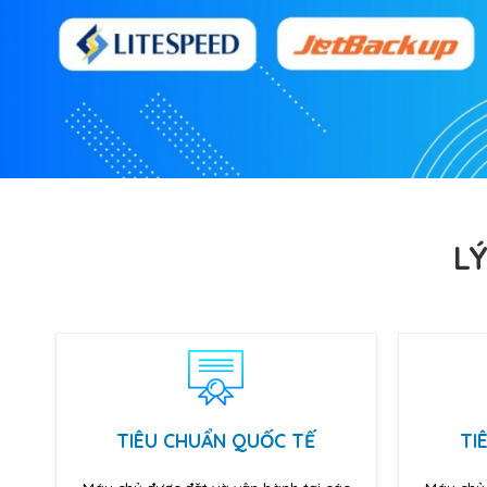
L
TIÊU CHUẨN QUỐC TẾ
TI