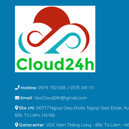
Hotline:
0979 730 008 / 0375 041 111
Email:
VpsCloud24H@gmail.com
Địa chỉ:
N03T7 Ngoại Giao Đoàn, Ngoại Giao Đoàn, Xu
Bắc Từ Liêm, Hà Nội
Datacenter:
VDC Nam Thăng Long - Bắc Từ Liêm - Hà