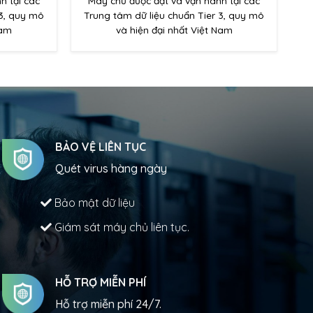
h tại các
Máy chủ được đặt và vận hành tại các
 3, quy mô
Trung tâm dữ liệu chuẩn Tier 3, quy mô
Nam
và hiện đại nhất Việt Nam
BẢO VỆ LIÊN TỤC
Quét virus hàng ngày
Bảo mật dữ liệu
Giám sát máy chủ liên tục.
HỖ TRỢ MIỄN PHÍ
Hỗ trợ miễn phí 24/7.