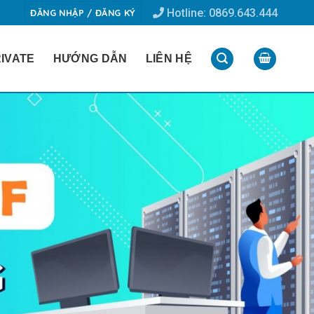
Hotline: 0869.643.444
ĐĂNG NHẬP / ĐĂNG KÝ
IVATE
HƯỚNG DẪN
LIÊN HỆ