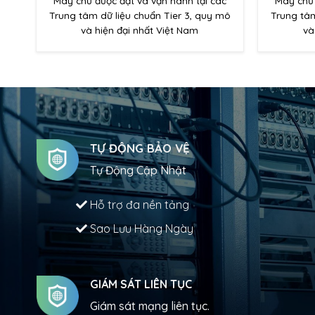
Máy chủ được đặt và vận hành tại các
Máy chủ 
Trung tâm dữ liệu chuẩn Tier 3, quy mô
Trung tâm
và hiện đại nhất Việt Nam
và
TỰ ĐỘNG BẢO VỆ
Tự Động Cập Nhật
Hỗ trợ đa nền tảng
Sao Lưu Hàng Ngày
GIÁM SÁT LIÊN TỤC
Giám sát mạng liên tục.