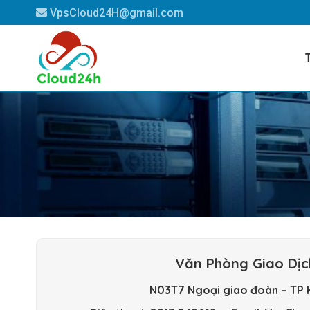
Skip
VpsCloud24H@gmail.com
to
content
Văn Phòng Giao Dịc
N03T7 Ngoại giao đoàn – TP 