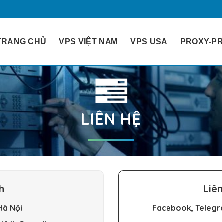
TRANG CHỦ
VPS VIỆT NAM
VPS USA
PROXY-PR
LIÊN HỆ
h
Liê
Hà Nội
Facebook, Telegra