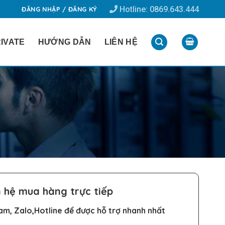
Hotline: 0869.643.444
ĐĂNG NHẬP / ĐĂNG KÝ
IVATE
HƯỚNG DẪN
LIÊN HỆ
n hệ mua hàng trực tiếp
m, Zalo,Hotline để được hỗ trợ nhanh nhất