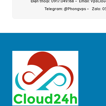
Điện thoại: 0917.049.168 – Email: VpsC
Telegram: @Phongvps – Zalo:
03