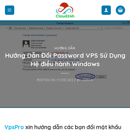
Skip
to
content
HƯỚNG DẪN
Hướng Dẫn Đổi Password VPS Sử Dụng
Hệ điều hành Windows
POSTED ON
17/03/2022
BY
ADMIN
VpsPro
xin hướng dẫn các bạn đổi mật khẩu