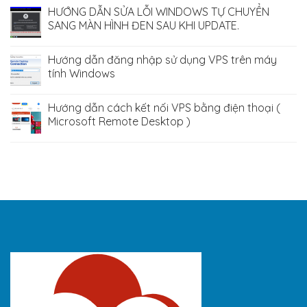
HƯỚNG DẪN SỬA LỖI WINDOWS TỰ CHUYỂN
SANG MÀN HÌNH ĐEN SAU KHI UPDATE.
Hướng dẫn đăng nhập sử dụng VPS trên máy
tính Windows
Hướng dẫn cách kết nối VPS bằng điện thoại (
Microsoft Remote Desktop )