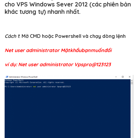
cho VPS Windows Sever 2012 (các phiên bản
khác tương tự) nhanh nhất.
Cách 1
: Mở CMD hoặc Powershell và chạy dòng lệnh
Net user administrator Mậtkhẩubạnmuốnđổi
ví dụ: Net user administrator Vpspro@123123